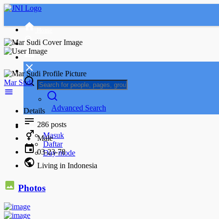
Home
Mar Sudi
Advanced Search
Details
286
posts
Tamu
Masuk
Male
Daftar
03-23-78
Day mode
Living in Indonesia
Photos