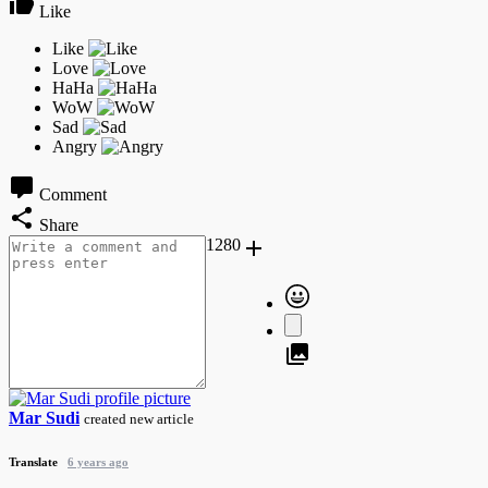
Like
Comment
Share
1280
Mar Sudi
created new article
Translate
6 years ago