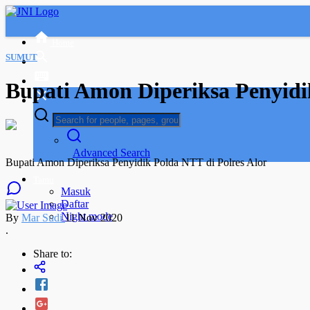
Home
SUMUT
Bupati Amon Diperiksa Penyidi
Advanced Search
Bupati Amon Diperiksa Penyidik Polda NTT di Polres Alor
Tamu
Masuk
Daftar
Night mode
By
Mar Sudi
11 Nov 2020
.
Share to: