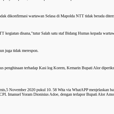
ak dikonfirmasi wartawan Selasa di Mapolda NTT tidak berada ditem
 kegiatan disana,"tutur Salah satu staf Bidang Humas kepada warta
n juga tidak merespon.
s penghinaan terhadap Kasi log Korem, Kemarin Bupati Alor diperiksa
s,5 November 2020 pukul 10. 58 Wita via WhatAPP menjelaskan bah
PI. Imanuel Yoram Dionisius Adoe, dengan terlapor Bupati Alor Am