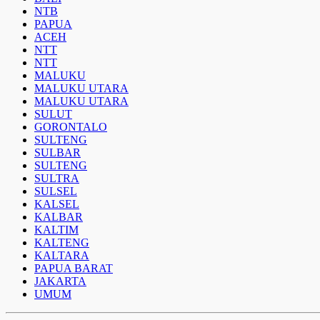
NTB
PAPUA
ACEH
NTT
NTT
MALUKU
MALUKU UTARA
MALUKU UTARA
SULUT
GORONTALO
SULTENG
SULBAR
SULTENG
SULTRA
SULSEL
KALSEL
KALBAR
KALTIM
KALTENG
KALTARA
PAPUA BARAT
JAKARTA
UMUM