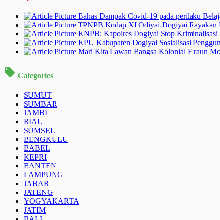
Bahas Dampak Covid-19 pada perilaku Belajar
TPNPB Kodap XI Odiyai-Dogiyai Rayakan 
KNPB: Kapolres Dogiyai Stop Kriminalisas
KPU Kabupaten Dogiyai Sosialisasi Pengg
Mari Kita Lawan Bangsa Kolonial Firaun Mo
Categories
SUMUT
SUMBAR
JAMBI
RIAU
SUMSEL
BENGKULU
BABEL
KEPRI
BANTEN
LAMPUNG
JABAR
JATENG
YOGYAKARTA
JATIM
BALI