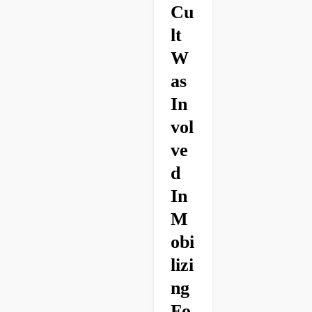
Cu
Lt
W
As
In
Vol
Ve
D
In
M
Obi
Lizi
Ng
Fo