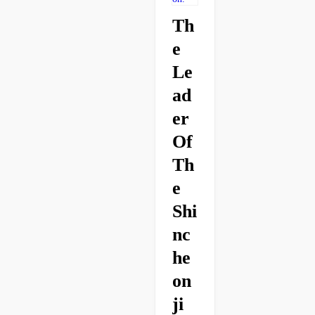
Th
E
Le
Ad
Er
Of
Th
E
Shi
Nc
He
On
Ji