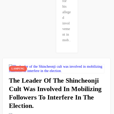
for
his
allege
d
invol
veme
nt in
mob..
LAMPUNG
The Leader Of The Shincheonji
Cult Was Involved In Mobilizing
Followers To Interfere In The
Election.