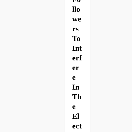
Llo
We
Rs
To
Int
Erf
Er
E
In
Th
E
El
Ect