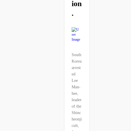
Ion
.
Piyaporn
Kemla
·
27
Jun
2026
South
Korea
arrest
ed
Lee
Man-
hee,
leader
of the
Shinc
heonji
cult,