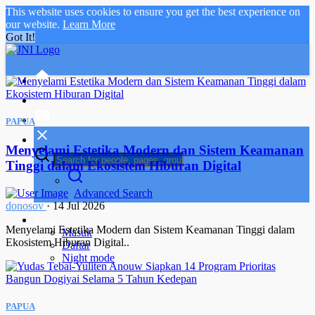
This website uses cookies to ensure you get the best experience on
our website.
Learn More
Got It!
Home
PAPUA
Menyelami Estetika Modern dan Sistem Keamanan
Tinggi dalam Ekosistem Hiburan Digital
Advanced Search
donosov
·
14 Jul 2026
Tamu
Menyelami Estetika Modern dan Sistem Keamanan Tinggi dalam
Masuk
Ekosistem Hiburan Digital..
Daftar
Night mode
PAPUA