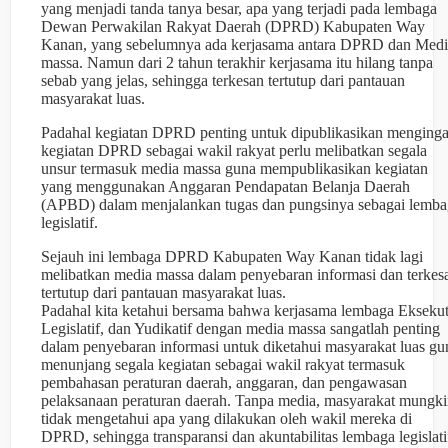
yang menjadi tanda tanya besar, apa yang terjadi pada lembaga
Dewan Perwakilan Rakyat Daerah (DPRD) Kabupaten Way
Kanan, yang sebelumnya ada kerjasama antara DPRD dan Medi
massa. Namun dari 2 tahun terakhir kerjasama itu hilang tanpa
sebab yang jelas, sehingga terkesan tertutup dari pantauan
masyarakat luas.
Padahal kegiatan DPRD penting untuk dipublikasikan menginga
kegiatan DPRD sebagai wakil rakyat perlu melibatkan segala
unsur termasuk media massa guna mempublikasikan kegiatan
yang menggunakan Anggaran Pendapatan Belanja Daerah
(APBD) dalam menjalankan tugas dan pungsinya sebagai lemba
legislatif.
Sejauh ini lembaga DPRD Kabupaten Way Kanan tidak lagi
melibatkan media massa dalam penyebaran informasi dan terkes
tertutup dari pantauan masyarakat luas.
Padahal kita ketahui bersama bahwa kerjasama lembaga Eksekut
Legislatif, dan Yudikatif dengan media massa sangatlah penting
dalam penyebaran informasi untuk diketahui masyarakat luas gu
menunjang segala kegiatan sebagai wakil rakyat termasuk
pembahasan peraturan daerah, anggaran, dan pengawasan
pelaksanaan peraturan daerah. Tanpa media, masyarakat mungk
tidak mengetahui apa yang dilakukan oleh wakil mereka di
DPRD, sehingga transparansi dan akuntabilitas lembaga legislati