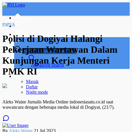
Home
PAPUA
Polisi di Dogiyai Halangi
Pekerjaan Wartawan Dalam
Kunjungan Kerja Menteri
Advanced Search
PMK RI
Tamu
Masuk
Daftar
Night mode
Aleks Waine Jurnalis Media Online indonesiasatu.co.id saat
wawancara dengan beberapa media lokal di Dogiyai, (21/7).
By
Aleks Waine
21 Jul 2023