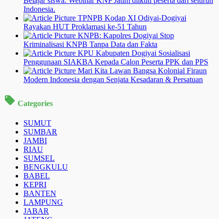
Belajar siswa. Webinar KNP Jatim diikuti peserta dari seluruh
Indonesia.
TPNPB Kodap XI Odiyai-Dogiyai
Rayakan HUT Proklamasi ke-51 Tahun
KNPB: Kapolres Dogiyai Stop
Kriminalisasi KNPB Tanpa Data dan Fakta
KPU Kabupaten Dogiyai Sosialisasi
Penggunaan SIAKBA Kepada Calon Peserta PPK dan PPS
Mari Kita Lawan Bangsa Kolonial Firaun
Modern Indonesia dengan Senjata Kesadaran & Persatuan
Categories
SUMUT
SUMBAR
JAMBI
RIAU
SUMSEL
BENGKULU
BABEL
KEPRI
BANTEN
LAMPUNG
JABAR