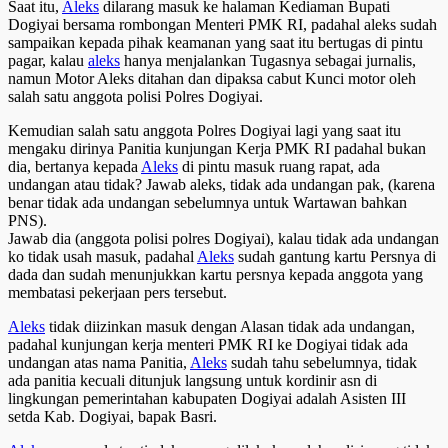
Saat itu,
Aleks
dilarang masuk ke halaman Kediaman Bupati
Dogiyai bersama rombongan Menteri PMK RI, padahal aleks sudah
sampaikan kepada pihak keamanan yang saat itu bertugas di pintu
pagar, kalau
aleks
hanya menjalankan Tugasnya sebagai jurnalis,
namun Motor Aleks ditahan dan dipaksa cabut Kunci motor oleh
salah satu anggota polisi Polres Dogiyai.
Kemudian salah satu anggota Polres Dogiyai lagi yang saat itu
mengaku dirinya Panitia kunjungan Kerja PMK RI padahal bukan
dia, bertanya kepada
Aleks
di pintu masuk ruang rapat, ada
undangan atau tidak? Jawab aleks, tidak ada undangan pak, (karena
benar tidak ada undangan sebelumnya untuk Wartawan bahkan
PNS).
Jawab dia (anggota polisi polres Dogiyai), kalau tidak ada undangan
ko tidak usah masuk, padahal
Aleks
sudah gantung kartu Persnya di
dada dan sudah menunjukkan kartu persnya kepada anggota yang
membatasi pekerjaan pers tersebut.
Aleks
tidak diizinkan masuk dengan Alasan tidak ada undangan,
padahal kunjungan kerja menteri PMK RI ke Dogiyai tidak ada
undangan atas nama Panitia,
Aleks
sudah tahu sebelumnya, tidak
ada panitia kecuali ditunjuk langsung untuk kordinir asn di
lingkungan pemerintahan kabupaten Dogiyai adalah Asisten III
setda Kab. Dogiyai, bapak Basri.