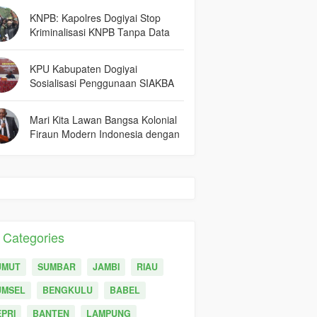
KNPB: Kapolres Dogiyai Stop
Kriminalisasi KNPB Tanpa Data
dan Fakta
KPU Kabupaten Dogiyai
Sosialisasi Penggunaan SIAKBA
Kepada Calon Peserta PPK dan
PPS
Mari Kita Lawan Bangsa Kolonial
Firaun Modern Indonesia dengan
Senjata Kesadaran & Persatuan
Categories
UMUT
SUMBAR
JAMBI
RIAU
UMSEL
BENGKULU
BABEL
PRI
BANTEN
LAMPUNG