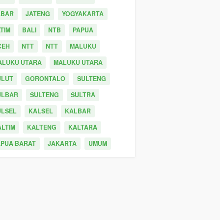
ABAR
JATENG
YOGYAKARTA
TIM
BALI
NTB
PAPUA
CEH
NTT
NTT
MALUKU
ALUKU UTARA
MALUKU UTARA
ULUT
GORONTALO
SULTENG
ULBAR
SULTENG
SULTRA
ULSEL
KALSEL
KALBAR
ALTIM
KALTENG
KALTARA
APUA BARAT
JAKARTA
UMUM