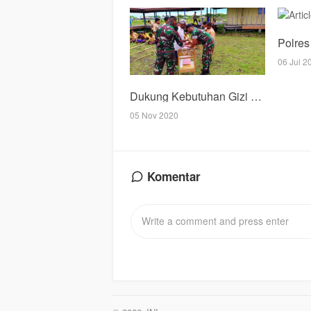
06 Jul 2
Dukung Kebutuhan Gizi Pelajar, Satgas Pamtas Yonif 312/KH Berikan Susu Gratis Kepada Siswa-Siswi SMP Di Perbatasan
05 Nov 2020
Komentar