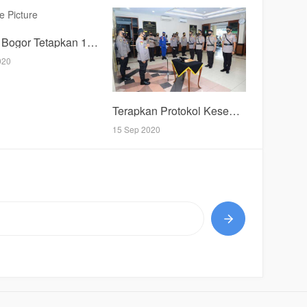
Polres Bogor Tetapkan 19 Tersangka Pengedar Narkoba
020
Terapkan Protokol Kesehatan,Kabaharkam Polri Pimpin Sertijab Dirbintibmas Dan Dirpamobvit
15 Sep 2020