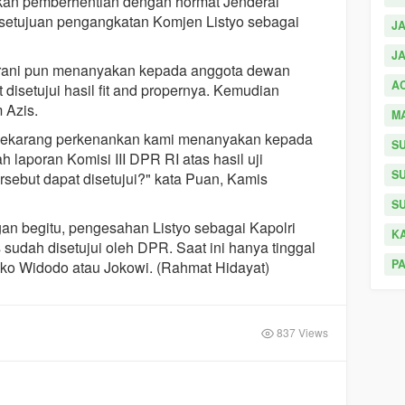
kan pemberhentian dengan hormat Jenderal
rsetujuan pengangkatan Komjen Listyo sebagai
J
JA
arani pun menanyakan kepada anggota dewan
A
 disetujui hasil fit and propernya. Kemudian
 Azis.
M
 sekarang perkenankan kami menanyakan kepada
S
laporan Komisi III DPR RI atas hasil uji
S
rsebut dapat disetujui?" kata Puan, Kamis
S
an begitu, pengesahan Listyo sebagai Kapolri
K
sudah disetujui oleh DPR. Saat ini hanya tinggal
P
oko Widodo atau Jokowi. (Rahmat Hidayat)
837 Views