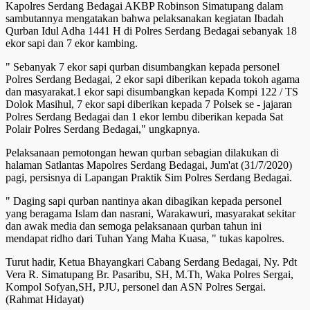
Kapolres Serdang Bedagai AKBP Robinson Simatupang dalam
sambutannya mengatakan bahwa pelaksanakan kegiatan Ibadah
Qurban Idul Adha 1441 H di Polres Serdang Bedagai sebanyak 18
ekor sapi dan 7 ekor kambing.
" Sebanyak 7 ekor sapi qurban disumbangkan kepada personel
Polres Serdang Bedagai, 2 ekor sapi diberikan kepada tokoh agama
dan masyarakat.1 ekor sapi disumbangkan kepada Kompi 122 / TS
Dolok Masihul, 7 ekor sapi diberikan kepada 7 Polsek se - jajaran
Polres Serdang Bedagai dan 1 ekor lembu diberikan kepada Sat
Polair Polres Serdang Bedagai," ungkapnya.
Pelaksanaan pemotongan hewan qurban sebagian dilakukan di
halaman Satlantas Mapolres Serdang Bedagai, Jum'at (31/7/2020)
pagi, persisnya di Lapangan Praktik Sim Polres Serdang Bedagai.
" Daging sapi qurban nantinya akan dibagikan kepada personel
yang beragama Islam dan nasrani, Warakawuri, masyarakat sekitar
dan awak media dan semoga pelaksanaan qurban tahun ini
mendapat ridho dari Tuhan Yang Maha Kuasa, " tukas kapolres.
Turut hadir, Ketua Bhayangkari Cabang Serdang Bedagai, Ny. Pdt
Vera R. Simatupang Br. Pasaribu, SH, M.Th, Waka Polres Sergai,
Kompol Sofyan,SH, PJU, personel dan ASN Polres Sergai.
(Rahmat Hidayat)