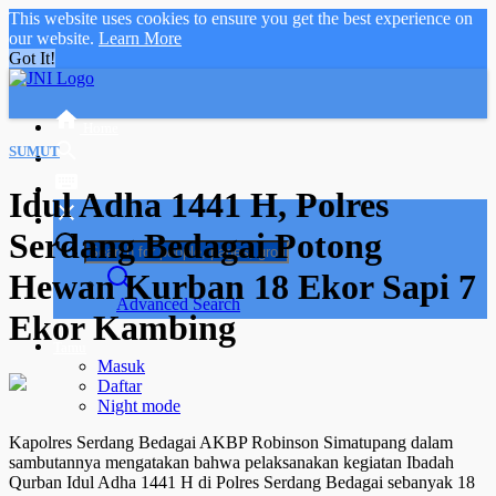
This website uses cookies to ensure you get the best experience on
our website.
Learn More
Got It!
Home
SUMUT
Idul Adha 1441 H, Polres
Serdang Bedagai Potong
Hewan Kurban 18 Ekor Sapi 7
Advanced Search
Ekor Kambing
Tamu
Masuk
Daftar
Night mode
Kapolres Serdang Bedagai AKBP Robinson Simatupang dalam
sambutannya mengatakan bahwa pelaksanakan kegiatan Ibadah
Qurban Idul Adha 1441 H di Polres Serdang Bedagai sebanyak 18