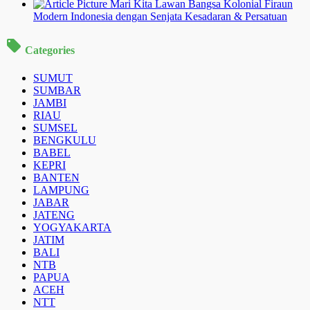
Mari Kita Lawan Bangsa Kolonial Firaun
Modern Indonesia dengan Senjata Kesadaran & Persatuan
Categories
SUMUT
SUMBAR
JAMBI
RIAU
SUMSEL
BENGKULU
BABEL
KEPRI
BANTEN
LAMPUNG
JABAR
JATENG
YOGYAKARTA
JATIM
BALI
NTB
PAPUA
ACEH
NTT