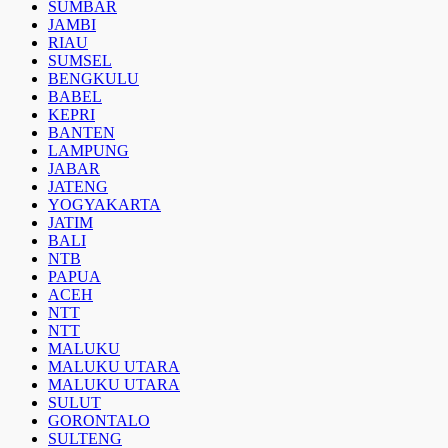
SUMBAR
JAMBI
RIAU
SUMSEL
BENGKULU
BABEL
KEPRI
BANTEN
LAMPUNG
JABAR
JATENG
YOGYAKARTA
JATIM
BALI
NTB
PAPUA
ACEH
NTT
NTT
MALUKU
MALUKU UTARA
MALUKU UTARA
SULUT
GORONTALO
SULTENG