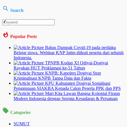
Search
Popular Posts
Bahas Dampak Covid-19 pada perilaku
Belajar siswa. Webinar KNP Jatim diikuti peserta dari seluruh
Indonesia.
TPNPB Kodap XI Odiyai-Dogiyai
Rayakan HUT Proklamasi ke-51 Tahun
KNPB: Kapolres Dogiyai Stop
Kriminalisasi KNPB Tanpa Data dan Fakta
KPU Kabupaten Dogiyai Sosialisasi
Penggunaan SIAKBA Kepada Calon Peserta PPK dan PPS
Mari Kita Lawan Bangsa Kolonial Firaun
Modern Indonesia dengan Senjata Kesadaran & Persatuan
Categories
SUMUT