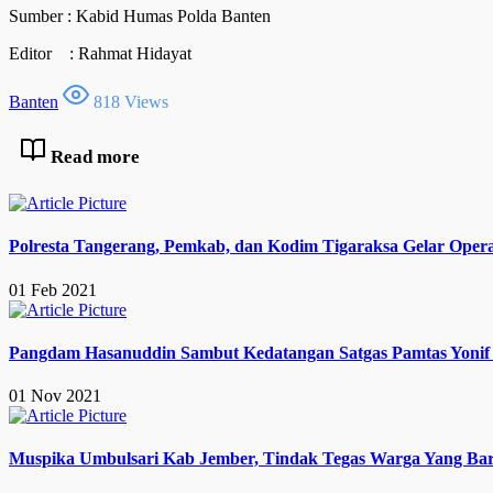
Sumber : Kabid Humas Polda Banten
Editor : Rahmat Hidayat
Banten
818 Views
Read more
Polresta Tangerang, Pemkab, dan Kodim Tigaraksa Gelar Operas
01 Feb 2021
Pangdam Hasanuddin Sambut Kedatangan Satgas Pamtas Yonif 
01 Nov 2021
Muspika Umbulsari Kab Jember, Tindak Tegas Warga Yang Baru