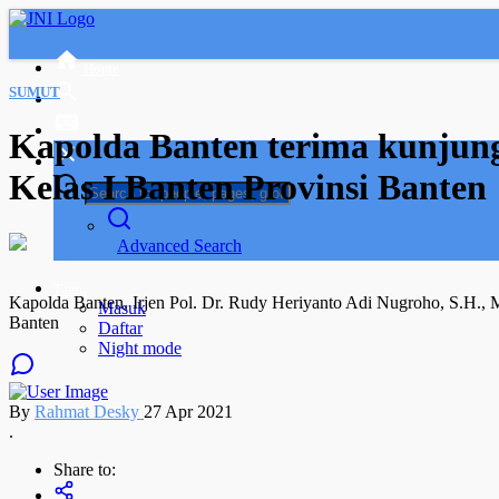
Home
SUMUT
Kapolda Banten terima kunjun
Kelas I Banten Provinsi Banten
Advanced Search
Tamu
Kapolda Banten, Irjen Pol. Dr. Rudy Heriyanto Adi Nugroho, S.H., 
Masuk
Banten
Daftar
Night mode
By
Rahmat Desky
27 Apr 2021
.
Share to: