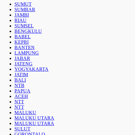
SUMUT
SUMBAR
JAMBI
RIAU
SUMSEL
BENGKULU
BABEL
KEPRI
BANTEN
LAMPUNG
JABAR
JATENG
YOGYAKARTA
JATIM
BALI
NTB
PAPUA
ACEH
NTT
NTT
MALUKU
MALUKU UTARA
MALUKU UTARA
SULUT
GORONTALO